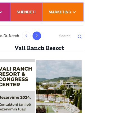
SHËNDETI
MARKETING
Dy punëtorë nga Kosova lëndohen rëndë në
Vali Ranch Resort