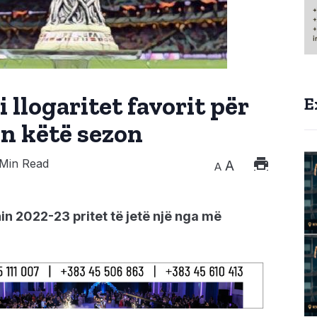
 llogaritet favorit për
E
ën këtë sezon
Min Read
A
A
n 2022-23 pritet të jetë një nga më