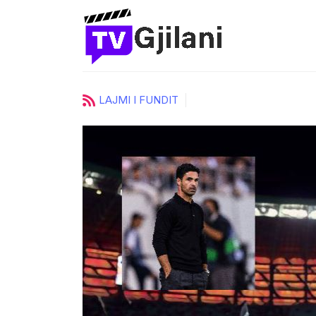
LAJMI I FUNDIT
urore të
Pas një rrugëtimi të suks