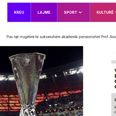
KREU
LAJME
SPORT
KULTURË
esshëm akademik pensionohet Prof. Asoc. Dr. Nerxhivane Krasniqi