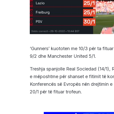
‘Gunners’ kuototen me 10/3 për ta fitua
9/2 dhe Manchester United 5/1.
Treshja spanjolle Real Sociedad (14/1), R
e mëposhtme për shanset e fitimit të kom
Konferencës së Evropës nën drejtimin e 
20/1 për të fituar trofeun.