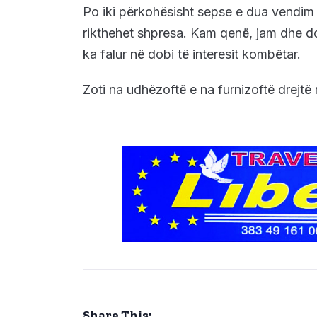
Po iki përkohësisht sepse e dua vendim t
rikthehet shpresa. Kam qenë, jam dhe do t
ka falur në dobi të interesit kombëtar.
Zoti na udhëzoftë e na furnizoftë drejtë
Share This: