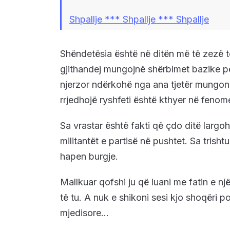
Shpallje *** Shpallje *** Shpallje
Shëndetësia është në ditën më të zezë të
gjithandej mungojnë shërbimet bazike për
njerzor ndërkohë nga ana tjetër mungon
rrjedhojë ryshfeti është kthyer në fenom
Sa vrastar është fakti që çdo ditë largo
militantët e partisë në pushtet. Sa trish
hapen burgje.
Mallkuar qofshi ju që luani me fatin e nj
të tu. A nuk e shikoni sesi kjo shoqëri p
mjedisore…