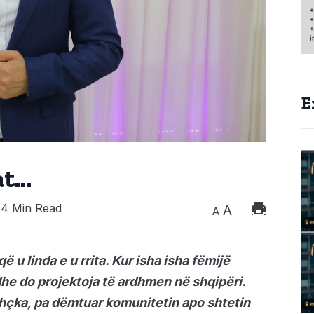
E
at…
4 Min Read
A
A
u linda e u rrita. Kur isha isha fëmijë
he do projektoja të ardhmen në shqipëri.
thçka, pa dëmtuar komunitetin apo shtetin