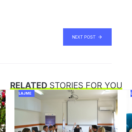
NEXT POST
RELATED
STORIES FOR YOU
LAJME