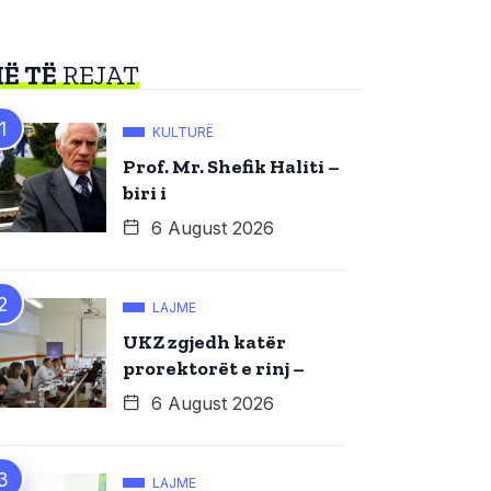
Ë TË
REJAT
KULTURË
Prof. Mr. Shefik Haliti –
biri i
6 August 2026
LAJME
UKZ zgjedh katër
prorektorët e rinj –
6 August 2026
LAJME