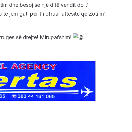
im dhe besoj se një ditë vendit do t’i
ë jem gati për t’i ofruar aftësitë që Zoti m’i
 rrugës së drejtë! Mirupafshim!