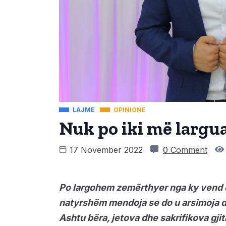
LAJME
OPINIONE
Nuk po iki më largu
17 November 2022
0 Comment
Po largohem zemërthyer nga ky vend që 
natyrshëm mendoja se do u arsimoja d
Ashtu bëra, jetova dhe sakrifikova gji