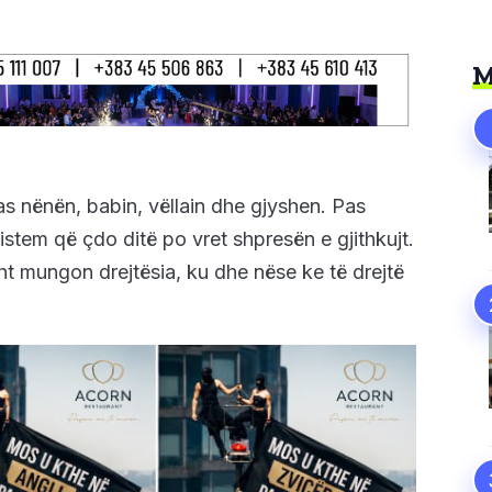
M
as nënën, babin, vëllain dhe gjyshen. Pas
istem që çdo ditë po vret shpresën e gjithkujt.
ht mungon drejtësia, ku dhe nëse ke të drejtë