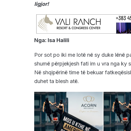
ligjor!
Nga: Isa Halili
Por sot po iki me lotë në sy duke lënë p
shumë përpjekjesh fati im u vra nga ky s
Në shqipërinë time të bekuar fatkeqësis
duhet ta blesh atë.