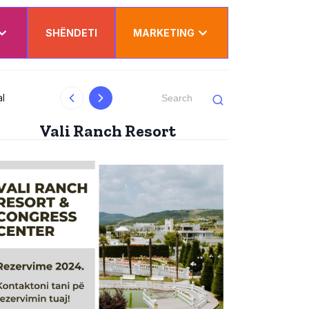
SHËNDETI
MARKETING
al
Kurti uron Dua Lipën për “Sunny Hill”: Ësh
Vali Ranch Resort