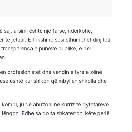
 saj, arsimi është një farsë, ndërkohë,
 të jetuar. E frikshme sesi sthumohet dinjiteti
 transparenca e punëve publike, e për
en.
hen profesionistët dhe vendin e tyre e zënë
tuese është kur shikon që mbyllen shkolla dhe
ë kombi, ju që abuzoni në kurriz të qytetarëve
o lëngon. Edhe sa do ta shkatërroni këtë perlë