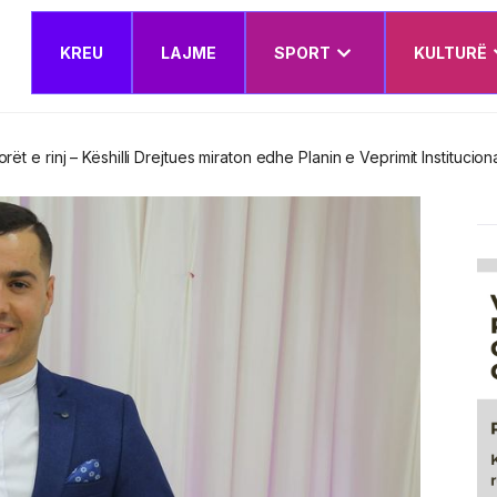
KREU
LAJME
SPORT
KULTURË
t e rinj – Këshilli Drejtues miraton edhe Planin e Veprimit Institucion