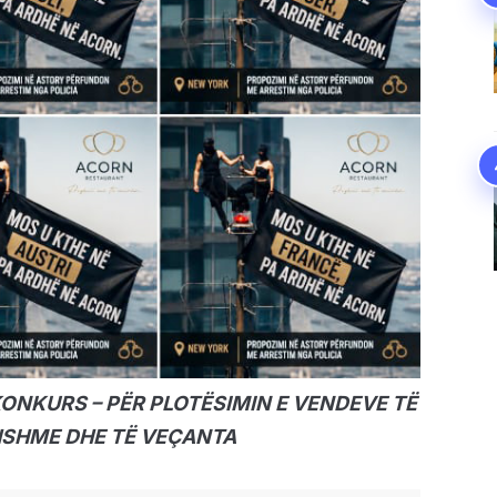
KONKURS – PËR PLOTËSIMIN E VENDEVE TË
HSHME DHE TË VEÇANTA