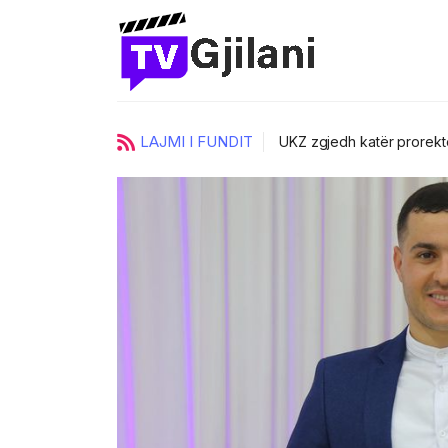
LAJMI I FUNDIT
ci
UKZ zgjedh katër prorektorë