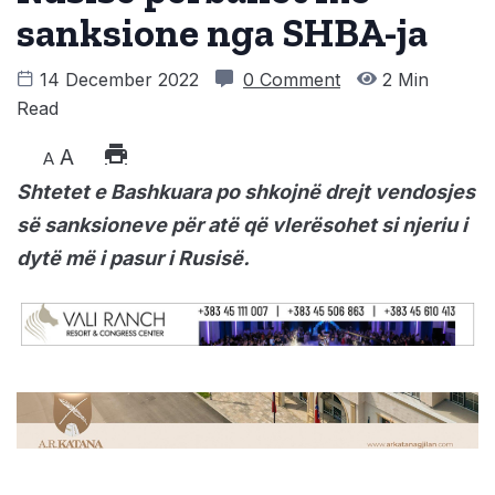
sanksione nga SHBA-ja
14 December 2022
0 Comment
2 Min
Read
A
A
Shtetet e Bashkuara po shkojnë drejt vendosjes
së sanksioneve për atë që vlerësohet si njeriu i
dytë më i pasur i Rusisë.