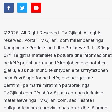
©2026. All Right Reserved. TV Gjilani. All rights
reserved. Portali Tv Gjilani. com mirëmbahet nga
Kompania e Produksionit dhe Botimeve B. I. “Sfinga
07”. Të gjitha materialet e botuara dhe informacionet
në këtë portal nuk mund të kopjohen ose botohen
gjetiu, e as nuk mund të shtypen e të shfrytëzohen
në mënyrë apo formë tjetër, ose për qëllime
përfitimi, pa marrë miratimin paraprak nga
Tv.Gjilani.com Për shfrytëzimin apo përdorimin e
materialeve nga Tv Gjilani.com, secili është i
obliguar të marrë aprovimin paraprak dhe të pranoj