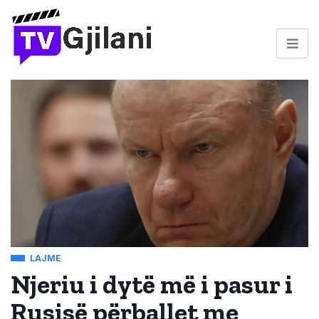
LAJME
Njeriu i dytë më i pasur i
Rusisë përballet me