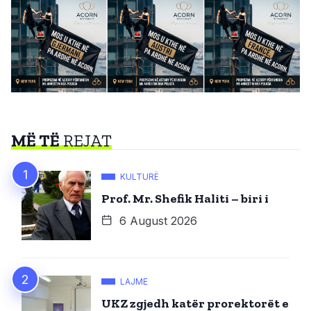
MË TË
REJAT
KULTURË
Prof. Mr. Shefik Haliti – biri i
6 August 2026
LAJME
UKZ zgjedh katër prorektorët e