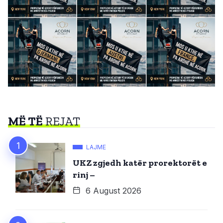
MË TË
REJAT
LAJME
UKZ zgjedh katër prorektorët e
rinj –
6 August 2026