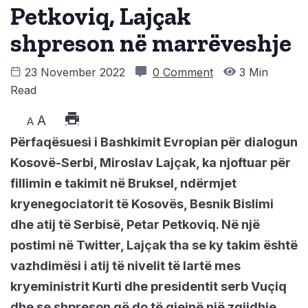
Petkoviq, Lajçak
shpreson në marrëveshje
23 November 2022
0 Comment
3 Min
Read
A
A
Përfaqësuesi i Bashkimit Evropian për dialogun
Kosovë-Serbi, Miroslav Lajçak, ka njoftuar për
fillimin e takimit në Bruksel, ndërmjet
kryenegociatorit të Kosovës, Besnik Bislimi
dhe atij të Serbisë, Petar Petkoviq. Në një
postimi në Twitter, Lajçak tha se ky takim është
vazhdimësi i atij të nivelit të lartë mes
kryeministrit Kurti dhe presidentit serb Vuçiq
dhe se shpreson që do të gjejnë një zgjidhje