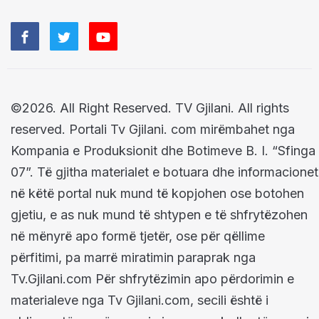
©2026. All Right Reserved. TV Gjilani. All rights
reserved. Portali Tv Gjilani. com mirëmbahet nga
Kompania e Produksionit dhe Botimeve B. I. “Sfinga
07”. Të gjitha materialet e botuara dhe informacionet
në këtë portal nuk mund të kopjohen ose botohen
gjetiu, e as nuk mund të shtypen e të shfrytëzohen
në mënyrë apo formë tjetër, ose për qëllime
përfitimi, pa marrë miratimin paraprak nga
Tv.Gjilani.com Për shfrytëzimin apo përdorimin e
materialeve nga Tv Gjilani.com, secili është i