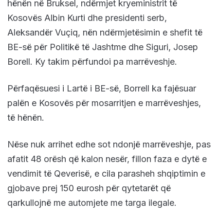
hënën nё Bruksel, ndërmjet kryeministrit të
Kosovës Albin Kurti dhe presidenti serb,
Aleksandër Vuçiq, nën ndërmjetësimin e shefit të
BE-së për Politikë të Jashtme dhe Siguri, Josep
Borell. Ky takim përfundoi pa marrëveshje.
Përfaqësuesi i Lartë i BE-së, Borrell ka fajësuar
palën e Kosovës për mosarritjen e marrëveshjes,
të hënën.
Nëse nuk arrihet edhe sot ndonjë marrëveshje, pas
afatit 48 orësh që kalon nesër, fillon faza e dytë e
vendimit të Qeverisë, e cila parasheh shqiptimin e
gjobave prej 150 eurosh për qytetarët që
qarkullojnë me automjete me targa ilegale.