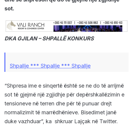
sot.
DKA GJILAN – SHPALLË KONKURS
Shpallje *** Shpallje *** Shpallje
“Shpresa ime e sinqertë është se ne do të arrijmë
sot të gjejmë një zgjidhje për depërshkallëzimin e
tensioneve në terren dhe për të punuar drejt
normalizimit të marrëdhënieve. Bisedimet janë
duke vazhduar”, ka shkruar Lajçak në Twitter.