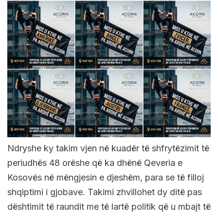
Ndryshe ky takim vjen në kuadër të shfrytëzimit të
periudhës 48 orëshe që ka dhënë Qeveria e
Kosovës në mëngjesin e djeshëm, para se të filloj
shqiptimi i gjobave. Takimi zhvillohet dy ditë pas
dështimit tё raundit me tё lartё politik që u mbajt të