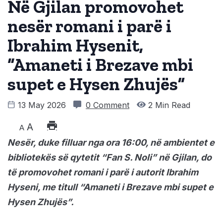
Në Gjilan promovohet
nesër romani i parë i
Ibrahim Hysenit,
“Amaneti i Brezave mbi
supet e Hysen Zhujës”
13 May 2026
0 Comment
2 Min Read
A
A
Nesër, duke filluar nga ora 16:00, në ambientet e
bibliotekës së qytetit “Fan S. Noli” në Gjilan, do
të promovohet romani i parë i autorit Ibrahim
Hyseni, me titull “Amaneti i Brezave mbi supet e
Hysen Zhujës”.