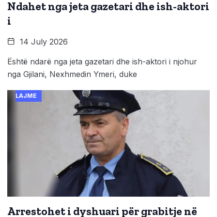
Ndahet nga jeta gazetari dhe ish-aktori
i
14 July 2026
Është ndarë nga jeta gazetari dhe ish-aktori i njohur
nga Gjilani, Nexhmedin Ymeri, duke
LAJME
Arrestohet i dyshuari për grabitje në