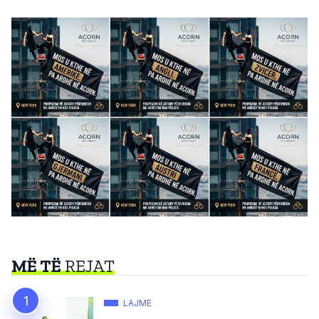
MË TË
REJAT
LAJME