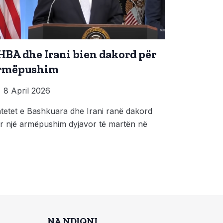
HBA dhe Irani bien dakord për
rmëpushim
8 April 2026
tetet e Bashkuara dhe Irani ranë dakord
r një armëpushim dyjavor të martën në
NA NDIQNI