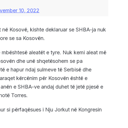
vember 10, 2022
t në Kosovë, kishte deklaruar se SHBA-ja nuk
dore se sa Kosovën.
të mbështesë aleatët e tyre. Nuk kemi aleat më
Kosovën dhe unë shqetësohem se pa
ë e hapur ndaj sulmeve të Serbisë dhe
 paraqet kërcënim për Kosovën është e
anën e SHBA-ve andaj duhet të jetë pjesë e
hotë Torres.
dhur si përfaqësues i Nju Jorkut në Kongresin