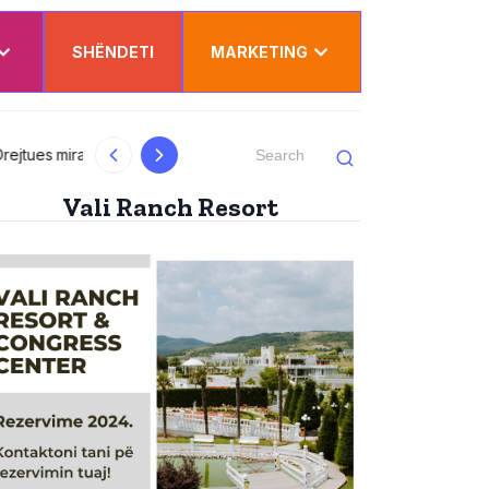
SHËNDETI
MARKETING
al
Kurti uron Dua Lipën për “Sunny Hill”: Ësh
Vali Ranch Resort