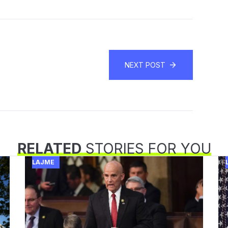
NEXT POST
RELATED
STORIES FOR YOU
LAJME