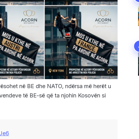
arësohet në BE dhe NATO, ndërsa më herët u
vendeve të BE-së që ta njohin Kosovën si
ZUe6