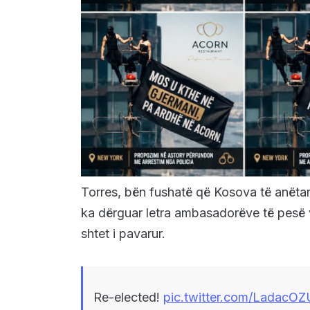
Torres, bën fushatë që Kosova të anët
ka dërguar letra ambasadorëve të pesë 
shtet i pavarur.
Re-elected!
pic.twitter.com/LadacO