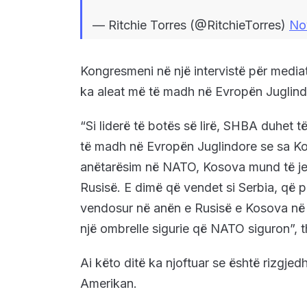
— Ritchie Torres (@RitchieTorres)
No
Kongresmeni në një intervistë për media
ka aleat më të madh në Evropën Juglin
“Si liderë të botës së lirë, SHBA duhet 
të madh në Evropën Juglindore se sa 
anëtarësim në NATO, Kosova mund të jet
Rusisë. E dimë që vendet si Serbia, që
vendosur në anën e Rusisë e Kosova në 
një ombrelle sigurie që NATO siguron”, t
Ai këto ditë ka njoftuar se është rizgje
Amerikan.