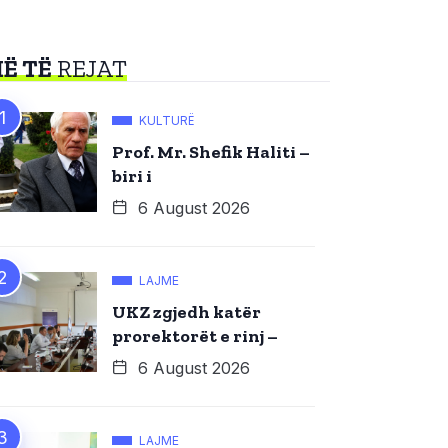
Ë TË
REJAT
KULTURË
Prof. Mr. Shefik Haliti –
biri i
6 August 2026
LAJME
UKZ zgjedh katër
prorektorët e rinj –
6 August 2026
LAJME