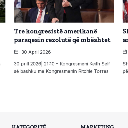
Tre kongresistë amerikanë
S
paraqesin rezolutë që mbështet
a
30 April 2026
n
30 prill 2026| 21:10 – Kongresmeni Keith Self
Sh
së bashku me Kongresmenin Ritchie Torres
pë
KATEGORITË
MARKETING