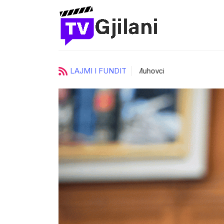
LAJMI I FUNDIT
ci
UKZ zgjedh katër prorektorë