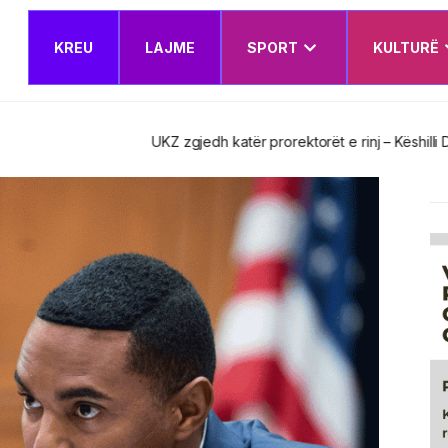
KREU
LAJME
SPORT
KULTURË
t e rinj – Këshilli Drejtues miraton edhe Planin e Veprimit Institucion