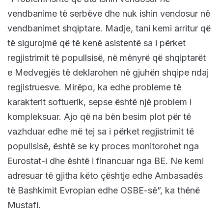
vendbanime të serbëve dhe nuk ishin vendosur në
vendbanimet shqiptare. Madje, tani kemi arritur që
të sigurojmë që të kenë asistentë sa i përket
regjistrimit të popullsisë, në mënyrë që shqiptarët
e Medvegjës të deklarohen në gjuhën shqipe ndaj
regjistruesve. Mirëpo, ka edhe probleme të
karakterit softuerik, sepse është një problem i
kompleksuar. Ajo që na bën besim plot për të
vazhduar edhe më tej sa i përket regjistrimit të
popullsisë, është se ky proces monitorohet nga
Eurostat-i dhe është i financuar nga BE. Ne kemi
adresuar të gjitha këto çështje edhe Ambasadës
të Bashkimit Evropian edhe OSBE-së”, ka thënë
Mustafi.