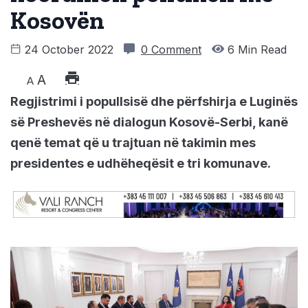
Kosovën
24 October 2022
0 Comment
6 Min Read
A
A
Regjistrimi i popullsisë dhe përfshirja e Luginës
së Preshevës në dialogun Kosovë-Serbi, kanë
qenë temat që u trajtuan në takimin mes
presidentes e udhëheqësit e tri komunave.