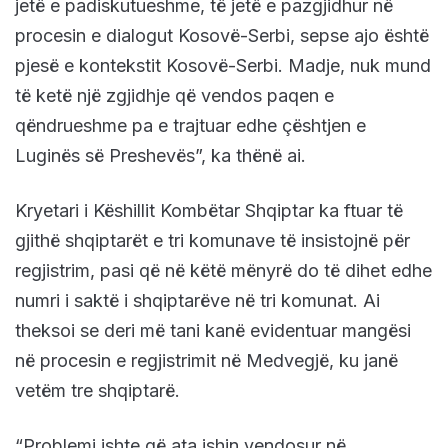
jetë e padiskutueshme, të jetë e pazgjidhur në
procesin e dialogut Kosovë-Serbi, sepse ajo është
pjesë e kontekstit Kosovë-Serbi. Madje, nuk mund
të ketë një zgjidhje që vendos paqen e
qëndrueshme pa e trajtuar edhe çështjen e
Luginës së Preshevës”, ka thënë ai.
Kryetari i Këshillit Kombëtar Shqiptar ka ftuar të
gjithë shqiptarët e tri komunave të insistojnë për
regjistrim, pasi që në këtë mënyrë do të dihet edhe
numri i saktë i shqiptarëve në tri komunat. Ai
theksoi se deri më tani kanë evidentuar mangësi
në procesin e regjistrimit në Medvegjë, ku janë
vetëm tre shqiptarë.
“Problemi ishte që ata ishin vendosur në