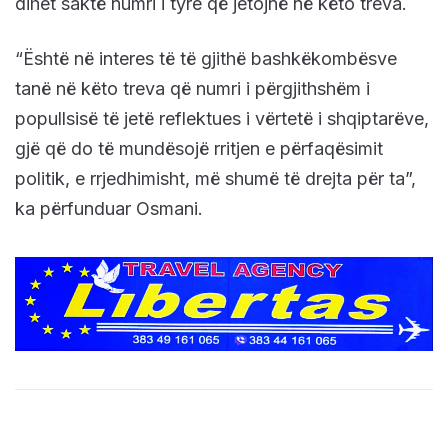
dihet saktë numri i tyre që jetojnë në këto treva.
“Është në interes të të gjithë bashkëkombësve
tanë në këto treva që numri i përgjithshëm i
popullsisë të jetë reflektues i vërtetë i shqiptarëve,
gjë që do të mundësojë rritjen e përfaqësimit
politik, e rrjedhimisht, më shumë të drejta për ta”,
ka përfunduar Osmani.