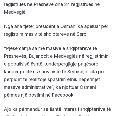
regjistrues në Preshevë dhe 24 regjistrues në
Medvegjë.
Nga ana tjetër presidentja Osmani ka apeluar për
regjistrim masiv të shqiptarëve në Serbi.
“Pjesëmarrja sa më masive e shqiptarëve të
Preshevës, Bujanocit e Medvegjës në regjistrimin
e popullsisë është kundërpërgjigje paqësore
kundër politikës shoviniste të Serbisë, e cila po
përpiqet të realizojë spastrim etnik nëpërmjet
masave administrative”, ka njoftuar Osmani
përmes një postimi në Facebook.
Ajo ka përmendur se është interes i shqiptarëve të