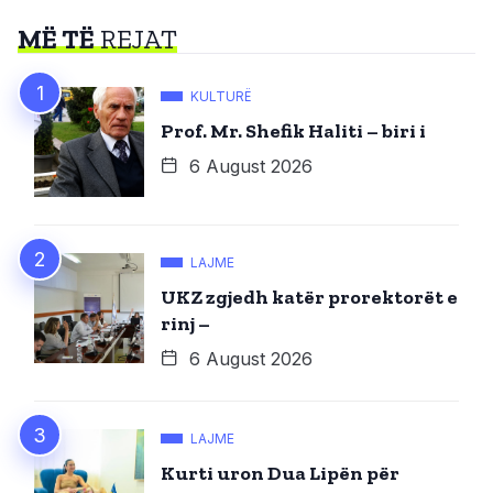
MË TË
REJAT
KULTURË
Prof. Mr. Shefik Haliti – biri i
6 August 2026
LAJME
UKZ zgjedh katër prorektorët e
rinj –
6 August 2026
LAJME
Kurti uron Dua Lipën për