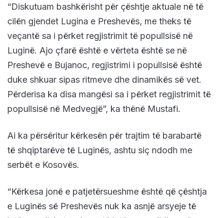
“Diskutuam bashkërisht për çështje aktuale në të
cilën gjendet Lugina e Preshevës, me theks të
veçantë sa i përket regjistrimit të popullsisë në
Luginë. Ajo çfarë është e vërteta është se në
Preshevë e Bujanoc, regjistrimi i popullsisë është
duke shkuar sipas ritmeve dhe dinamikës së vet.
Përderisa ka disa mangësi sa i përket regjistrimit të
popullsisë në Medvegjë”, ka thënë Mustafi.
Ai ka përsëritur kërkesën për trajtim të barabartë
të shqiptarëve të Luginës, ashtu siç ndodh me
serbët e Kosovës.
“Kërkesa jonë e patjetërsueshme është që çështja
e Luginës së Preshevës nuk ka asnjë arsyeje të