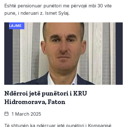
Është pensionuar punëtori me përvojë mbi 30 vite
pune, i nderuari z. Ismet Sylaj.
LAJME
Ndërroi jetë punëtori i KRU
Hidromorava, Faton
1 March 2025
Të shtunën ka ndërruar jetë punëtori i Kompanisë