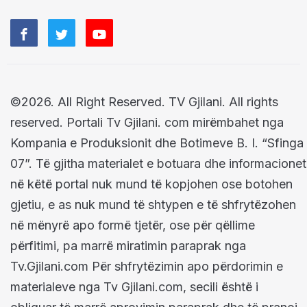
©2026. All Right Reserved. TV Gjilani. All rights
reserved. Portali Tv Gjilani. com mirëmbahet nga
Kompania e Produksionit dhe Botimeve B. I. “Sfinga
07”. Të gjitha materialet e botuara dhe informacionet
në këtë portal nuk mund të kopjohen ose botohen
gjetiu, e as nuk mund të shtypen e të shfrytëzohen
në mënyrë apo formë tjetër, ose për qëllime
përfitimi, pa marrë miratimin paraprak nga
Tv.Gjilani.com Për shfrytëzimin apo përdorimin e
materialeve nga Tv Gjilani.com, secili është i