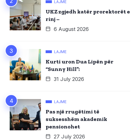
LAJME
UKZ zgjedh katër prorektorët e
rinj –
6 August 2026
LAJME
Kurti uron Dua Lipën për
“Sunny Hill”:
31 July 2026
LAJME
Pas një rrugëtimi të
suksesshëm akademik
pensionohet
27 July 2026