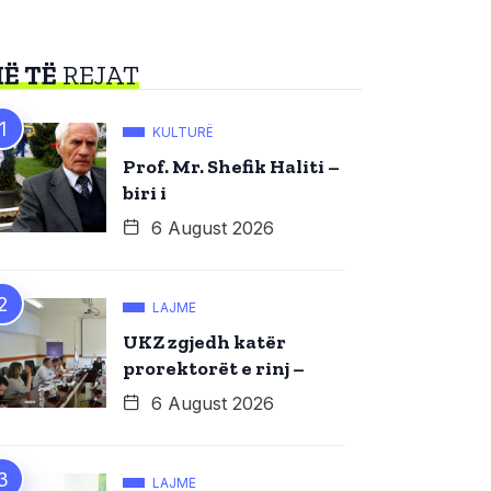
Ë TË
REJAT
KULTURË
Prof. Mr. Shefik Haliti –
biri i
6 August 2026
LAJME
UKZ zgjedh katër
prorektorët e rinj –
6 August 2026
LAJME