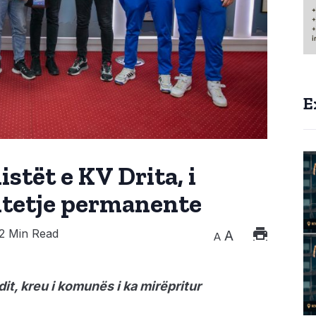
E
istët e KV Drita, i
tetje permanente
2 Min Read
A
A
t, kreu i komunës i ka mirëpritur