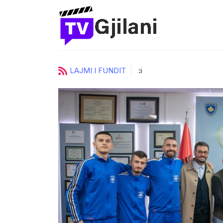
LAJMI I FUNDIT
ci
UKZ zgjedh katër prorektorë