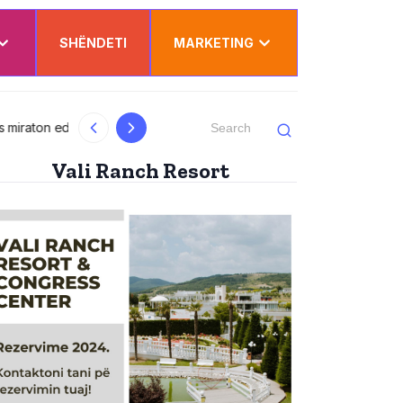
SHËNDETI
MARKETING
al
Kurti uron Dua Lipën për “Sunny Hill”: Ësh
Vali Ranch Resort