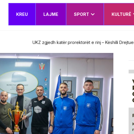
KREU
LAJME
SPORT
KULTURË
t e rinj – Këshilli Drejtues miraton edhe Planin e Veprimit Institucion