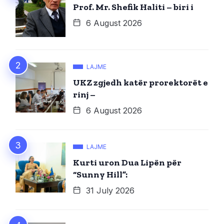
Prof. Mr. Shefik Haliti – biri i
6 August 2026
LAJME
UKZ zgjedh katër prorektorët e
rinj –
6 August 2026
LAJME
Kurti uron Dua Lipën për
“Sunny Hill”:
31 July 2026