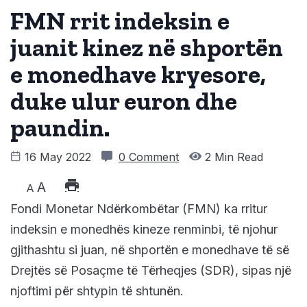
FMN rrit indeksin e
juanit kinez në shportën
e monedhave kryesore,
duke ulur euron dhe
paundin.
16 May 2022
0 Comment
2 Min Read
A
A
Fondi Monetar Ndërkombëtar (FMN) ka rritur
indeksin e monedhës kineze renminbi, të njohur
gjithashtu si juan, në shportën e monedhave të së
Drejtës së Posaçme të Tërheqjes (SDR), sipas një
njoftimi për shtypin të shtunën.