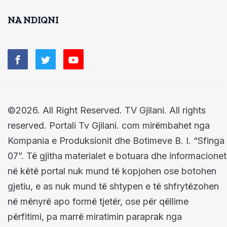
NA NDIQNI
©2026. All Right Reserved. TV Gjilani. All rights
reserved. Portali Tv Gjilani. com mirëmbahet nga
Kompania e Produksionit dhe Botimeve B. I. “Sfinga
07”. Të gjitha materialet e botuara dhe informacionet
në këtë portal nuk mund të kopjohen ose botohen
gjetiu, e as nuk mund të shtypen e të shfrytëzohen
në mënyrë apo formë tjetër, ose për qëllime
përfitimi, pa marrë miratimin paraprak nga