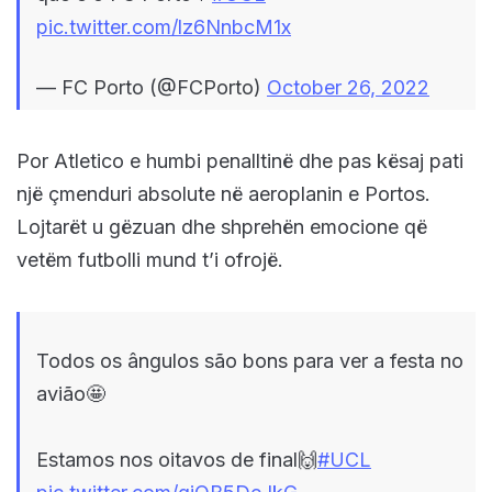
pic.twitter.com/lz6NnbcM1x
— FC Porto (@FCPorto)
October 26, 2022
Por Atletico e humbi penalltinë dhe pas kësaj pati
një çmenduri absolute në aeroplanin e Portos.
Lojtarët u gëzuan dhe shprehën emocione që
vetëm futbolli mund t’i ofrojë.
Todos os ângulos são bons para ver a festa no
avião🤩
Estamos nos oitavos de final🙌
#UCL