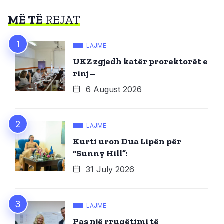
MË TË
REJAT
LAJME
UKZ zgjedh katër prorektorët e
rinj –
6 August 2026
LAJME
Kurti uron Dua Lipën për
“Sunny Hill”:
31 July 2026
LAJME
Pas një rrugëtimi të