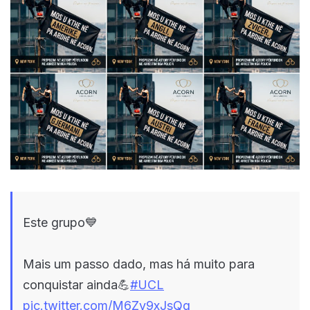
Este grupo💙
Mais um passo dado, mas há muito para
conquistar ainda💪
#UCL
pic.twitter.com/M6Zv9xJsQg