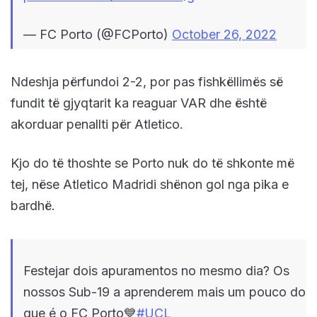
— FC Porto (@FCPorto)
October 26, 2022
Ndeshja përfundoi 2-2, por pas fishkëllimës së
fundit të gjyqtarit ka reaguar VAR dhe është
akorduar penallti për Atletico.
Kjo do të thoshte se Porto nuk do të shkonte më
tej, nëse Atletico Madridi shënon gol nga pika e
bardhë.
Festejar dois apuramentos no mesmo dia? Os
nossos Sub-19 a aprenderem mais um pouco do
que é o FC Porto💙
#UCL