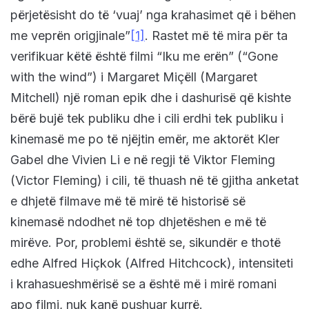
përjetësisht do të ‘vuaj’ nga krahasimet që i bëhen
me veprën origjinale”
[1]
. Rastet më të mira për ta
verifikuar këtë është filmi “Iku me erën” (“Gone
with the wind”) i Margaret Miçëll (Margaret
Mitchell) një roman epik dhe i dashurisë që kishte
bërë bujë tek publiku dhe i cili erdhi tek publiku i
kinemasë me po të njëjtin emër, me aktorët Kler
Gabel dhe Vivien Li e në regji të Viktor Fleming
(Victor Fleming) i cili, të thuash në të gjitha anketat
e dhjetë filmave më të mirë të historisë së
kinemasë ndodhet në top dhjetëshen e më të
mirëve. Por, problemi është se, sikundër e thotë
edhe Alfred Hiçkok (Alfred Hitchcock), intensiteti
i krahasueshmërisë se a është më i mirë romani
apo filmi, nuk kanë pushuar kurrë.