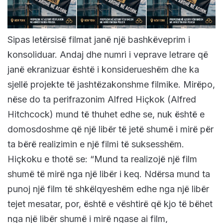
Sipas letërsisë filmat janë një bashkëveprim i
konsoliduar. Andaj dhe numri i veprave letrare që
janë ekranizuar është i konsiderueshëm dhe ka
sjellë projekte të jashtëzakonshme filmike. Mirëpo,
nëse do ta perifrazonim Alfred Hiçkok (Alfred
Hitchcock) mund të thuhet edhe se, nuk është e
domosdoshme që një libër të jetë shumë i mirë për
ta bërë realizimin e një filmi të suksesshëm.
Hiçkoku e thotë se: “Mund ta realizojë një film
shumë të mirë nga një libër i keq. Ndërsa mund ta
punoj një film të shkëlqyeshëm edhe nga një libër
tejet mesatar, por, është e vështirë që kjo të bëhet
nga një libër shumë i mirë ngase ai film,