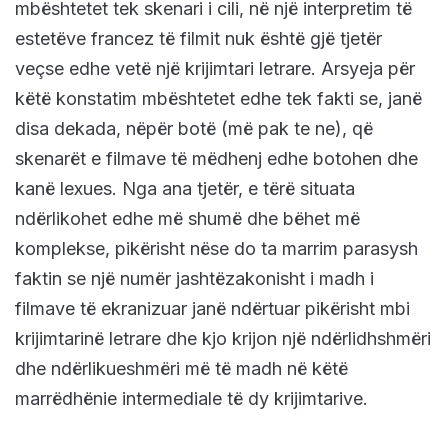
mbështetet tek skenari i cili, në një interpretim të
estetëve francez të filmit nuk është gjë tjetër
veçse edhe vetë një krijimtari letrare. Arsyeja për
këtë konstatim mbështetet edhe tek fakti se, janë
disa dekada, nëpër botë (më pak te ne), që
skenarët e filmave të mëdhenj edhe botohen dhe
kanë lexues. Nga ana tjetër, e tërë situata
ndërlikohet edhe më shumë dhe bëhet më
komplekse, pikërisht nëse do ta marrim parasysh
faktin se një numër jashtëzakonisht i madh i
filmave të ekranizuar janë ndërtuar pikërisht mbi
krijimtarinë letrare dhe kjo krijon një ndërlidhshmëri
dhe ndërlikueshmëri më të madh në këtë
marrëdhënie intermediale të dy krijimtarive.