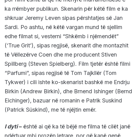
ka rrëmbyer publikun. Skenarin për këtë film e ka
shkruar Jeremy Leven sipas përshtatjes së Jan
Sardi. Po ashtu, në këtë vargan mund të sjellim
edhe filmat si, vesterni “Shkëmb i njëmendët”
(‘True Grit’), sipas regjisë, skenarit dhe montazhit
të Vëllezërve Coen dhe me producent Stiven
Spillberg (Steven Spielberg). Film tjetër është filmi
“Parfumi”, sipas regjisë të Tom Tajkllër (Tom
Tykwer) i cili ishte ko-skenarist bashkë me Endrju
Birkin (Andrew Birkin), dhe Brnend Ishinger (Bernd
Eichinger), bazuar në romanin e Patrik Suskind
(Patrick Süskind), me të njëjtin emër.
I dyti
–
është ai që ka të bëjë me filma të cilët janë
ndërtuar mbi prozën letrare, por që kanë qenë