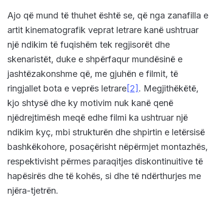
Ajo që mund të thuhet është se, që nga zanafilla e
artit kinematografik veprat letrare kanë ushtruar
një ndikim të fuqishëm tek regjisorët dhe
skenaristët, duke e shpërfaqur mundësinë e
jashtëzakonshme që, me gjuhën e filmit, të
ringjallet bota e veprës letrare
[2]
. Megjithëkëtë,
kjo shtysë dhe ky motivim nuk kanë qenë
njëdrejtimësh meqë edhe filmi ka ushtruar një
ndikim kyç, mbi strukturën dhe shpirtin e letërsisë
bashkëkohore, posaçërisht nëpërmjet montazhës,
respektivisht përmes paraqitjes diskontinuitive të
hapësirës dhe të kohës, si dhe të ndërthurjes me
njëra-tjetrën.