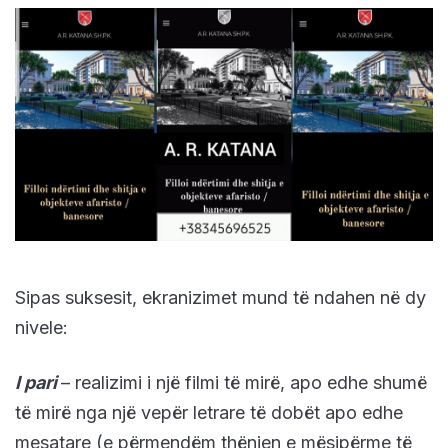
Sipas suksesit, ekranizimet mund të ndahen në dy
nivele:
I pari
– realizimi i një filmi të mirë, apo edhe shumë
të mirë nga një vepër letrare të dobët apo edhe
mesatare (e përmendëm thënien e mësipërme të