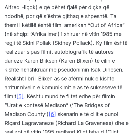
Alfred Hiçok) e që bëhet fjalë për diçka që
ndodhë, por që s’është gjithaq e shpeshtë. Ta
themi i këtillë është filmi amerikan “Out of Africa”
(në shqip: ‘Afrika ime’) i xhiruar në vitin 1985 me
regji të Sidni Pollak (Sidney Pollack). Ky film është
realizuar sipas filmit autobiografik të autores
daneze Karen Bliksen (Karen Blixen) të cilin e
kishte nënshkruar me pseudonimin Isak Dinesen.
Realisht libri i Blixen as së afërmi nuk e kishte
arritur nivelin e komunikimit e as të sukseseve të
filmit
[5]
. Kështu mund te flitet edhe për filmin
“Urat e kontesë Medison” (‘The Bridges of
Madison County’)
[6]
skenarin e të cilit e punoi
Riçard Lagravaneze (Richard La Gravenese) dhe e
realizoi në vitin 1995 regjisori Klint Istvud (Clint