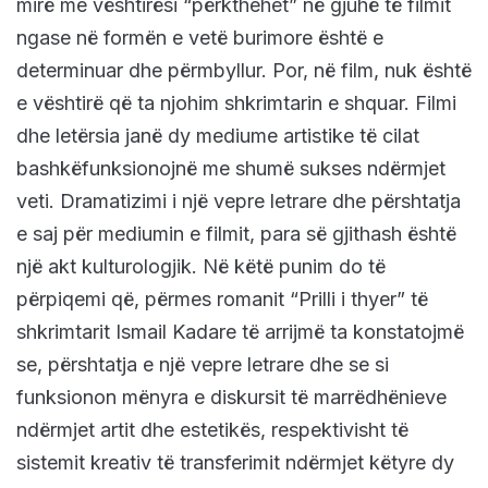
mirë me vështirësi “përkthehet” në gjuhë të filmit
ngase në formën e vetë burimore është e
determinuar dhe përmbyllur. Por, në film, nuk është
e vështirë që ta njohim shkrimtarin e shquar. Filmi
dhe letërsia janë dy mediume artistike të cilat
bashkëfunksionojnë me shumë sukses ndërmjet
veti. Dramatizimi i një vepre letrare dhe përshtatja
e saj për mediumin e filmit, para së gjithash është
një akt kulturologjik. Në këtë punim do të
përpiqemi që, përmes romanit “Prilli i thyer” të
shkrimtarit Ismail Kadare të arrijmë ta konstatojmë
se, përshtatja e një vepre letrare dhe se si
funksionon mënyra e diskursit të marrëdhënieve
ndërmjet artit dhe estetikës, respektivisht të
sistemit kreativ të transferimit ndërmjet këtyre dy