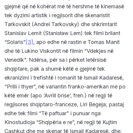
gjejmë që në kohërat më të hershme të kinemasë
tek dyzimi artistik i regjisorit dhe skenaristit
Tarkovskit (Andrei Tarkovsky) dhe shkrimtarit
Stanislav Lemit (Stanisław Lem) tek filmi brilant
“Solaris”
[3]
, apo edhe në rastin e Tomas Manit
dhe të Lukino Viskontit në filmin “Vdekjes në
Venedik”. Ndërsa, për sa i përket letërsisë
shqiptare, pak a shumë këtë e gjejmë tek
ekranizimi i trefishtë i romanit të Ismail Kadaresë,
“Prilli i thyer”, në variantin franko-amerikan me po
këtë emër (apo ‘Avrill brise’, fren.) në regji të
regjisores shqiptaro-franceze, Liri Begeja; pastaj
edhe tek filmi “Të paftuar” i punuar nga
Kinostudioja “Shqipëria e re”, në regji të Kujtim
Çashkut dhe me skenar të Ismail Kadaresë, dhe,