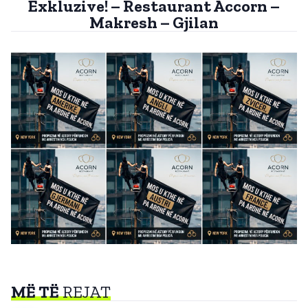
Exkluzive! – Restaurant Accorn –
Makresh – Gjilan
MË TË
REJAT