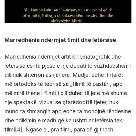
Marrëdhënia ndërmjet fimit dhe letërsisë
Marrëdhënia ndërmjet artit kinematografik dhe
letërsisë është pjesë e një debati të vazhdueshëm i
cili nuk shterron asnjëherë. Madje, edhe ithtarët
më ortodoks të teorisë së „filmit të pastër“, apo
më mirë thënë i filmit i cili duhet të jetë më shumë
një spektakël vizual se çfarëdoqftë tjetër, nuk
mund ta shmangin apo edhe ta mohojnë rëndësinë
dhe ndikimin e madh që ka ushtruar letërsia tek
filmi
[4]
. Ngase ai, pra filmi, para së gjithash,