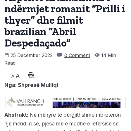
ndërmjet romanit “Prilli i
thyer” dhe filmit
brazilian “Abril
Despedaçado”
25 December 2022
0 Comment
14 Min
Read
A
A
Nga: Shpresë Mulliqi
Abstrakt:
Në mënyrë të përgjithshme mbretëron
një mendim se, pjesa më e madhe e letërsisë së