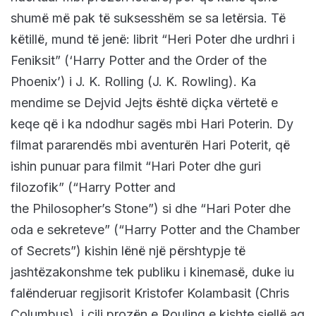
shumë më pak të suksesshëm se sa letërsia. Të
këtillë, mund të jenë: librit “Heri Poter dhe urdhri i
Feniksit” (‘Harry Potter and the Order of the
Phoenix’) i J. K. Rolling (J. K. Rowling). Ka
mendime se Dejvid Jejts është diçka vërtetë e
keqe që i ka ndodhur sagës mbi Hari Poterin. Dy
filmat pararendës mbi aventurën Hari Poterit, që
ishin punuar para filmit “Hari Poter dhe guri
filozofik” (“Harry Potter and
the Philosopher’s Stone”) si dhe “Hari Poter dhe
oda e sekreteve” (“Harry Potter and the Chamber
of Secrets”) kishin lënë një përshtypje të
jashtëzakonshme tek publiku i kinemasë, duke iu
falënderuar regjisorit Kristofer Kolambasit (Chris
Columbus), i cili prozën e Rouling e kishte sjellë aq