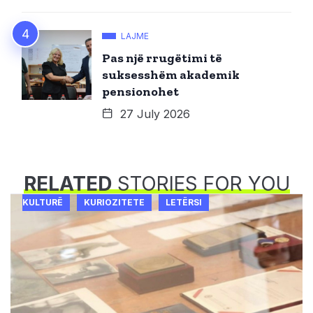
LAJME
Pas një rrugëtimi të
suksesshëm akademik
pensionohet
27 July 2026
RELATED
STORIES FOR YOU
KULTURË
KURIOZITETE
LETËRSI