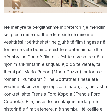
Në mënyrë të përgjithshme mbretëron një mendim
se, pjesa më e madhe e letërsisë së mirë me
vështirësi “përkthehet” në gjuhë të filmit ngase në
formën e vetë burimore është e determinuar dhe
përmbyllur. Por, në film nuk është e vështirë që ta
njohim shkrimtarin e shquar. Kjo do të vlente, ta
themi për Mario Pucon (Mario Puzzo), autorin e
romanit “Kumbara“ (‘The Godfather’) nëse atë
vepër e ekranizon një regjisor i madh, siç, në rastin
konkret ishte Frensis Ford Kopola (Francis Ford
Coppola). Bile, nëse do të shkojmë më larg në
historinë e filmit atëherë, një shembull të këtillë e