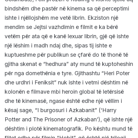
bindshëm dhe pastër në kinema sa që perceptimi
ishte i njëllojshëm me vetë librin. Ekziston një
mendim se Jejtsi vazhdimin e filmit e ka bërë
vetëm për ata që e kanë lexuar librin, gjë që ishte
një lëshim i madh ndaj dhe, sipas tij ishte e
kuptueshme për publikun se çfarë do të thonë të
gjitha skenat e “hedhura” aty mund të kuptoheshin
për nga domethënia e tyre. Gjithashtu “Heri Poter
dhe urdhri i Feniksit” nuk ishte i vetmi dështim në
kolonën e filmave mbi heroin global të letërsisë
dhe të kinemasë, ngase është edhe një vëllim i
kësaj sage, “I burgosuri i Azkabanit” (‘Harry
Potter and The Prisoner of Azkaban’), që ishte një
dështim i plotë kinematografik. Po kështu mund të
flitet edhe për filmin “Hobit”, që është një trilogji