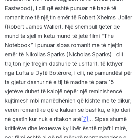
Eastwood), i cili që është punuar në bazë të
romanit me të njëjtin emër të Robert Xheims Uoller
(Robert James Waller). Një shembull tjetër që
mund ta sjellim këtu mund të jetë filmi “The
Notebook” i punuar sipas romanit me të njëjtin
emër të Nikollas Sparks (Nicholas Sparks) i cili
trajton një tregim dashurie të ushtarit, të kthyer
nga Lufta e Dytë Botërore, i cili, në pamundësi për
ta gjetur dashurinë e tij të madhe të para 15
vjetëve duhet të kalojë nëpër një reminishencë
kujtimesh mbi marrëdhënien që kishte me të dikur;
verën romantike që e kaluan së bashku, e kjo deri
në çastin kur nuk e ritakon atë
[7]
… Sipas shumë
kritikëve dhe lexuesve ky libër është mjaft i mirë,
por filmi është ai që në mënyrë marramendëse e