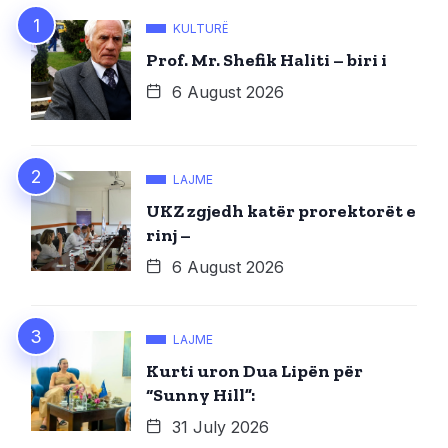
KULTURË
Prof. Mr. Shefik Haliti – biri i
6 August 2026
LAJME
UKZ zgjedh katër prorektorët e
rinj –
6 August 2026
LAJME
Kurti uron Dua Lipën për
“Sunny Hill”:
31 July 2026