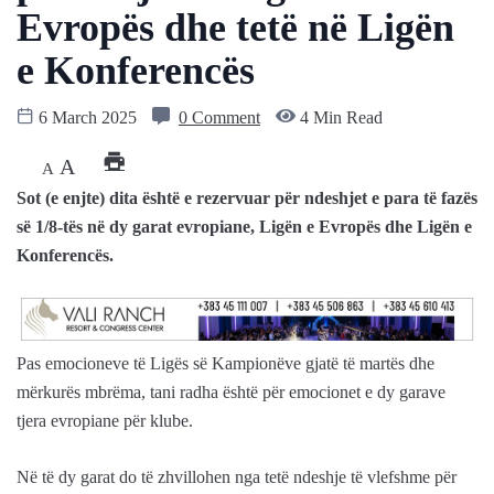
Evropës dhe tetë në Ligën
e Konferencës
6 March 2025
0 Comment
4 Min Read
A
A
Sot (e enjte) dita është e rezervuar për ndeshjet e para të fazës
së 1/8-tës në dy garat evropiane, Ligën e Evropës dhe Ligën e
Konferencës.
Pas emocioneve të Ligës së Kampionëve gjatë të martës dhe
mërkurës mbrëma, tani radha është për emocionet e dy garave
tjera evropiane për klube.
Në të dy garat do të zhvillohen nga tetë ndeshje të vlefshme për