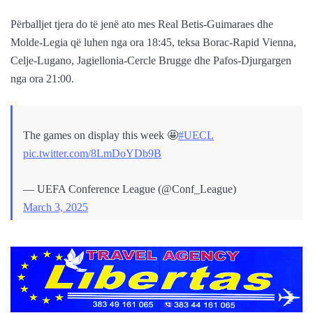
Përballjet tjera do të jenë ato mes Real Betis-Guimaraes dhe
Molde-Legia që luhen nga ora 18:45, teksa Borac-Rapid Vienna,
Celje-Lugano, Jagiellonia-Cercle Brugge dhe Pafos-Djurgargen
nga ora 21:00.
The games on display this week 🤩
#UECL
pic.twitter.com/8LmDoYDb9B
— UEFA Conference League (@Conf_League)
March 3, 2025