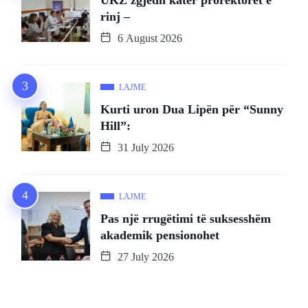
UKZ zgjedh katër prorektorët e
rinj –
6 August 2026
LAJME
Kurti uron Dua Lipën për “Sunny
Hill”:
31 July 2026
LAJME
Pas një rrugëtimi të suksesshëm
akademik pensionohet
27 July 2026