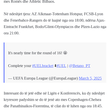
mes Romës dhe Athletic Bilbaos.
Në ndeshjet tjera: AZ Alkmaar-Tottenham Hotspur, FCSB-Lyon
dhe Fenerbahce-Rangers do të luajnë nga ora 18:00, ndërsa Ajax-
Eintracht Frankfurt, Bodo/Glimt-Olympiacos dhe Plzen-Lazio nga
ora 21:00.
It's nearly time for the round of 16! 🤩
Complete your
#UELbracket
⬇️
#UEL
|
@Betano_PT
— UEFA Europa League (@EuropaLeague)
March 5, 2025
Interesant do të jetë edhe në Ligën e Konferencës, ku dy ndeshjet
kryresore padyshim se do të jenë ato mes Copenhagen-Chelsea
dhe Panathinaikos-Fiorentina, të cilat do të luhen nga ora 18:45.