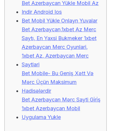
Bet Azerbaycan Yükle Mobil Az
Indir Android Ios
Bet Mobil Yükle Onlayn Yuvalar
Bet Azerbaycan,1xbet Az Merc
Saytı, En Yaxsi Bukmeker 1xbet
Azerbaycan Merc Oyunlari,
1xbet Az, Azerbaycan Merc
Saytlari
Bet Mobile- Bu Geniş Xətt Və
Mərc Üçün Maksimum
Hadisələrdir
Bet Azerbaycan Mərc Sayti Gi̇ri̇ş
1xbet Azerbaycan Mobil
Uygulama Yukle