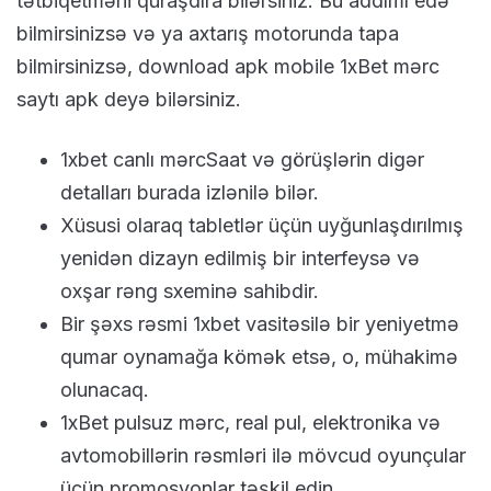
tətbiqetməni quraşdıra bilərsiniz. Bu addımı edə
bilmirsinizsə və ya axtarış motorunda tapa
bilmirsinizsə, download apk mobile 1xBet mərc
saytı apk deyə bilərsiniz.
1xbet canlı mərcSaat və görüşlərin digər
detalları burada izlənilə bilər.
Xüsusi olaraq tabletlər üçün uyğunlaşdırılmış
yenidən dizayn edilmiş bir interfeysə və
oxşar rəng sxeminə sahibdir.
Bir şəxs rəsmi 1xbet vasitəsilə bir yeniyetmə
qumar oynamağa kömək etsə, o, mühakimə
olunacaq.
1xBet pulsuz mərc, real pul, elektronika və
avtomobillərin rəsmləri ilə mövcud oyunçular
üçün promosyonlar təşkil edin.