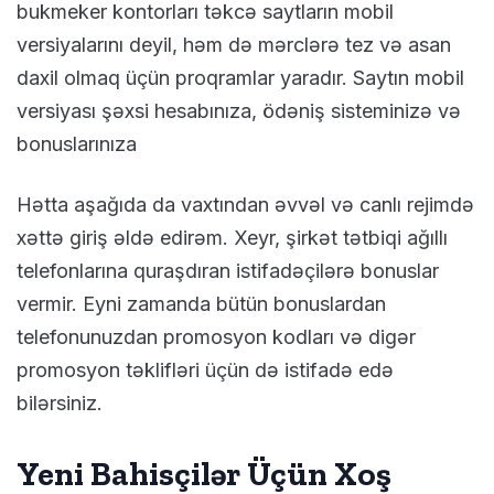
bukmeker kontorları təkcə saytların mobil
versiyalarını deyil, həm də mərclərə tez və asan
daxil olmaq üçün proqramlar yaradır. Saytın mobil
versiyası şəxsi hesabınıza, ödəniş sisteminizə və
bonuslarınıza
Hətta aşağıda da vaxtından əvvəl və canlı rejimdə
xəttə giriş əldə edirəm. Xeyr, şirkət tətbiqi ağıllı
telefonlarına quraşdıran istifadəçilərə bonuslar
vermir. Eyni zamanda bütün bonuslardan
telefonunuzdan promosyon kodları və digər
promosyon təklifləri üçün də istifadə edə
bilərsiniz.
Yeni Bahisçilər Üçün Xoş