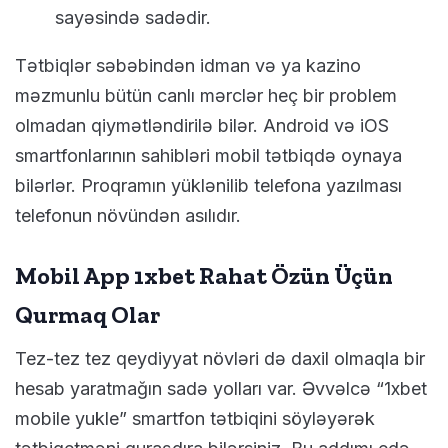
sayəsində sadədir.
Tətbiqlər səbəbindən idman və ya kazino
məzmunlu bütün canlı mərclər heç bir problem
olmadan qiymətləndirilə bilər. Android və iOS
smartfonlarının sahibləri mobil tətbiqdə oynaya
bilərlər. Proqramın yüklənilib telefona yazılması
telefonun növündən asılıdır.
Mobil App 1xbet Rahat Özün Üçün
Qurmaq Olar
Tez-tez tez qeydiyyat növləri də daxil olmaqla bir
hesab yaratmağın sadə yolları var. Əvvəlcə “1xbet
mobile yukle” smartfon tətbiqini söyləyərək