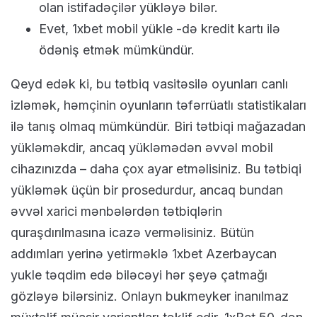
olan istifadəçilər yükləyə bilər.
Evet, 1xbet mobil yükle -də kredit kartı ilə
ödəniş etmək mümkündür.
Qeyd edək ki, bu tətbiq vasitəsilə oyunları canlı
izləmək, həmçinin oyunların təfərrüatlı statistikaları
ilə tanış olmaq mümkündür. Biri tətbiqi mağazadan
yükləməkdir, ancaq yükləmədən əvvəl mobil
cihazınızda – daha çox ayar etməlisiniz. Bu tətbiqi
yükləmək üçün bir prosedurdur, ancaq bundan
əvvəl xarici mənbələrdən tətbiqlərin
quraşdırılmasına icazə verməlisiniz. Bütün
addımları yerinə yetirməklə 1xbet Azerbaycan
yukle təqdim edə biləcəyi hər şeyə çatmağı
gözləyə bilərsiniz. Onlayn bukmeyker inanılmaz