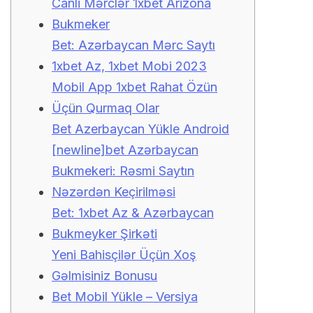
Canli Mərclər 1xbet Arizona
Bukmeker
Bet: Azərbaycan Mərc Saytı
1xbet Az, 1xbet Mobi 2023
Mobil App 1xbet Rahat Özün
Üçün Qurmaq Olar
Bet Azerbaycan Yükle Android
[newline]bet Azərbaycan
Bukmekeri: Rəsmi Saytın
Nəzərdən Keçirilməsi
Bet: 1xbet Az & Аzərbаyсаn
Bukmеykеr Şirkəti
Yeni Bahisçilər Üçün Xoş
Gəlmisiniz Bonusu
Bet Mobil Yükle – Versiya