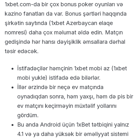
1xbet.com-da bir çox bonus poker oyunları və
kazino fanatları da var. Bonus şərtləri haqqında
şirkətin saytında (1xbet Azerbaycan elaqe
nomresi) daha çox məlumat əldə edin. Matçın
gedişində hər hansı dəyişiklik əmsallara dərhal
təsir edəcək.
İstifadəçilər həmçinin 1xbet mobi az (1xbet
mobi yukle) istifadə edə bilərlər.
İllər ərzində bir neçə ev matçında
oynadıqdan sonra, həm yaxşı, həm də pis bir
ev matçını keçirməyin müxtəlif yollarını
gördüm.
Bu anda Android üçün 1xBet tətbiqini yalnız
4.1 və ya daha yüksək bir əməliyyat sistemi