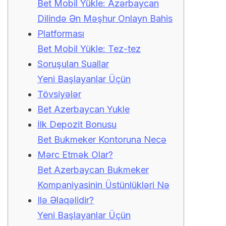
Bet Mobil Yükle: Azərbaycan
Dilində Ən Məşhur Onlayn Bahis
Platforması
Bet Mobil Yükle: Tez-tez
Soruşulan Suallar
Yeni Başlayanlar Üçün
Tövsiyələr
Bet Azerbaycan Yukle
İlk Depozit Bonusu
Bet Bukmeker Kontoruna Necə
Mərc Etmək Olar?
Bet Azerbaycan Bukmeker
Kompaniyasinin Üstünlükləri Nə
Ilə Əlaqəlidir?
Yeni Başlayanlar Üçün